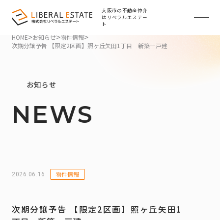
大阪市の不動産仲介
はリベラルエステー
ト
>
>
>
HOME
お知らせ
物件情報
次期分譲予告 【限定2区画】照ヶ丘矢田1丁目 新築一戸建
お知らせ
NEWS
物件情報
2026.06.16
次期分譲予告 【限定2区画】照ヶ丘矢田1