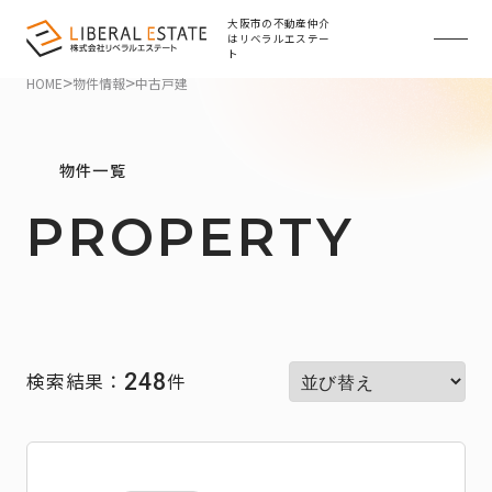
大阪市の不動産仲介
はリベラルエステー
ト
>
>
HOME
物件情報
中古戸建
物件一覧
PROPERTY
248
検索結果：
件