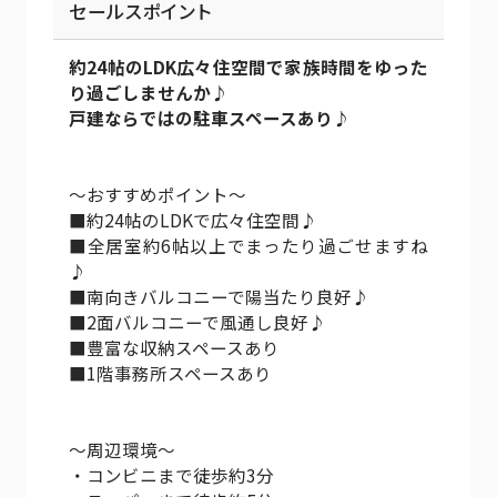
セールスポイント
約24帖のLDK広々住空間で家族時間をゆった
り過ごしませんか♪
戸建ならではの駐車スペースあり♪
～おすすめポイント～
■約24帖のLDKで広々住空間♪
■全居室約6帖以上でまったり過ごせますね
♪
■南向きバルコニーで陽当たり良好♪
■2面バルコニーで風通し良好♪
■豊富な収納スペースあり
■1階事務所スペースあり
～周辺環境～
・コンビニまで徒歩約3分