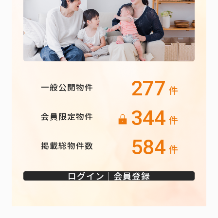
277
一般公開物件
件
344
会員限定物件
件
584
掲載総物件数
件
ログイン｜会員登録