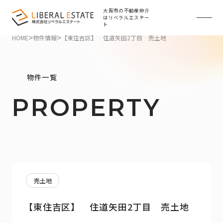
大阪市の不動産仲介
はリベラルエステー
ト
>
>
HOME
物件情報
【東住吉区】 住道矢田2丁目 売土地
物件一覧
PROPERTY
売土地
【東住吉区】 住道矢田2丁目 売土地