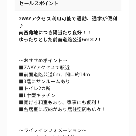
セールスポイント
2WAYアクセス利用可能で通勤、通学が便利
♪
南西角地につき陽当たり良好！！
ゆったりとした前面道路公道6ｍ×2！
～おすすめポイント～
■2WAYアクセスで駅近
■前面道路公道6ｍ、間口約14ｍ
■3階にサンルームあり
■トイレ2カ所
■L字型キッチン
■寛げる和室もあり、家事にも便利！
■各居室に収納があり居住空間も広々！
～ライフインフォメーション～