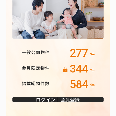
277
一般公開物件
件
344
会員限定物件
件
584
掲載総物件数
件
ログイン｜会員登録